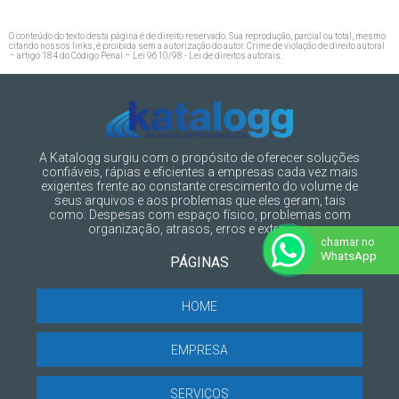
O conteúdo do texto desta página é de direito reservado. Sua reprodução, parcial ou total, mesmo
citando nossos links, é proibida sem a autorização do autor. Crime de violação de direito autoral
– artigo 184 do Código Penal –
Lei 9610/98 - Lei de direitos autorais
.
A Katalogg surgiu com o propósito de oferecer soluções
confiáveis, rápias e eficientes a empresas cada vez mais
exigentes frente ao constante crescimento do volume de
seus arquivos e aos problemas que eles geram, tais
como: Despesas com espaço físico, problemas com
organização, atrasos, erros e extravios.
chamar no
WhatsApp
PÁGINAS
HOME
EMPRESA
SERVIÇOS