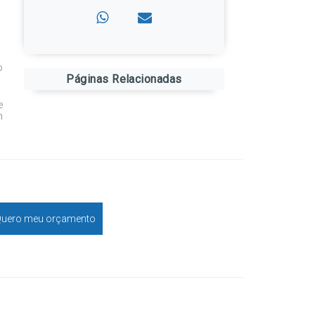
o
Páginas Relacionadas
e
m
uero meu orçamento