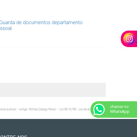
chamar no
ireito autoral – artigo 184 do Código Penal –
Lei 9610/98 - Lei de direitos
WhatsApp