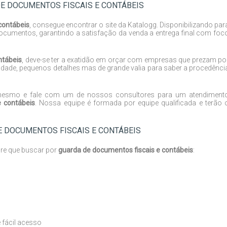
DE DOCUMENTOS FISCAIS E CONTÁBEIS
contábeis
, consegue encontrar o site da Katalogg. Disponibilizando par
cumentos, garantindo a satisfação da venda a entrega final com foc
ntábeis
, deve-se ter a exatidão em orçar com empresas que prezam po
lidade, pequenos detalhes mas de grande valia para saber a procedênci
 mesmo e fale com um de nossos consultores para um atendiment
e contábeis
. Nossa equipe é formada por equipe qualificada e terão 
E DOCUMENTOS FISCAIS E CONTÁBEIS
pre que buscar por
guarda de documentos fiscais e contábeis
:
 fácil acesso