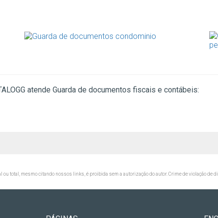
ATALOGG atende Guarda de documentos fiscais e contábeis:
al ou total, mesmo citando nossos links, é proibida sem a autorização do autor. Crime de violação de d