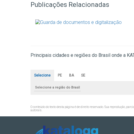
Publicações Relacionadas
Principais cidades e regiões do Brasil onde a K
Selecione
PE
BA
SE
Selecione a região do Brasil
O conteúdo do texto desta página é de direito reservado. Sua reprodução, parci
autorais
.