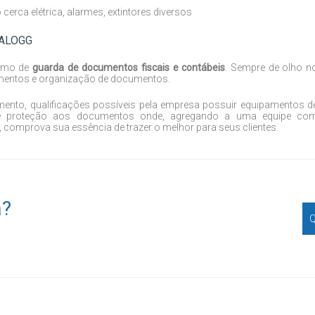
rca elétrica, alarmes, extintores diversos
TALOGG
ramo de
guarda de documentos fiscais e contábeis
. Sempre de olho n
mentos e organização de documentos.
mento, qualificações possíveis pela empresa possuir equipamentos d
e proteção aos documentos onde, agregando a uma equipe co
, comprova sua essência de trazer o melhor para seus clientes.
a?
Q