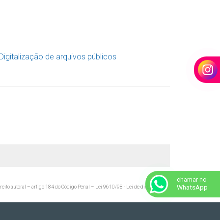
chamar no
WhatsApp
ireito autoral – artigo 184 do Código Penal –
Lei 9610/98 - Lei de direitos