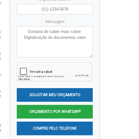
e
Mensagem
o
o
s
s
e
.
o
SOLICITAR MEU ORÇAMENTO
r
ORÇAMENTO POR WHATSAPP
a
COMPRE PELO TELEFONE
a