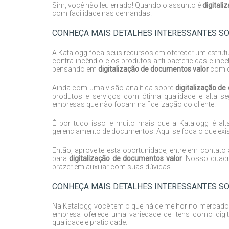
Sim, você não leu errado! Quando o assunto é
digital
com facilidade nas demandas.
CONHEÇA MAIS DETALHES INTERESSANTES SO
A Katalogg foca seus recursos em oferecer um estru
contra incêndio e os produtos anti-bactericidas e in
pensando em
digitalização de documentos valor
com ó
Ainda com uma visão analítica sobre
digitalização d
produtos e serviços com ótima qualidade e alta se
empresas que não focam na fidelização do cliente.
É por tudo isso e muito mais que a Katalogg é al
gerenciamento de documentos. Aqui se foca o que exis
Então, aproveite esta oportunidade, entre em cont
para
digitalização de documentos valor
. Nosso quadr
prazer em auxiliar com suas dúvidas.
CONHEÇA MAIS DETALHES INTERESSANTES SO
Na Katalogg você tem o que há de melhor no mercado 
empresa oferece uma variedade de itens como dig
qualidade e praticidade.