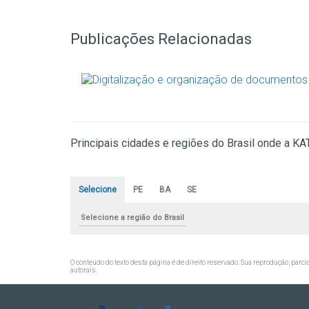
Publicações Relacionadas
Principais cidades e regiões do Brasil onde a K
Selecione
PE
BA
SE
Selecione a região do Brasil
O conteúdo do texto desta página é de direito reservado. Sua reprodução, parci
autorais
.