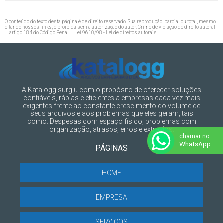
O conteúdo do texto desta página é de direito reservado. Sua reprodução, parcial ou total, mesmo
citando nossos links, é proibida sem a autorização do autor. Crime de violação de direito autoral
– artigo 184 do Código Penal –
Lei 9610/98 - Lei de direitos autorais
.
A Katalogg surgiu com o propósito de oferecer soluções
confiáveis, rápias e eficientes a empresas cada vez mais
exigentes frente ao constante crescimento do volume de
seus arquivos e aos problemas que eles geram, tais
como: Despesas com espaço físico, problemas com
organização, atrasos, erros e extravios.
chamar no
WhatsApp
PÁGINAS
HOME
EMPRESA
SERVIÇOS