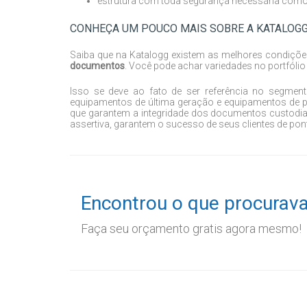
estrutura com toda segurança necessária como ce
CONHEÇA UM POUCO MAIS SOBRE A KATALOG
Saiba que na Katalogg existem as melhores condiçõe
documentos
. Você pode achar variedades no portfó
Isso se deve ao fato de ser referência no segmento
equipamentos de última geração e equipamentos de pre
que garantem a integridade dos documentos custodia
assertiva, garantem o sucesso de seus clientes de pon
Encontrou o que procurav
Faça seu orçamento gratis agora mesmo!