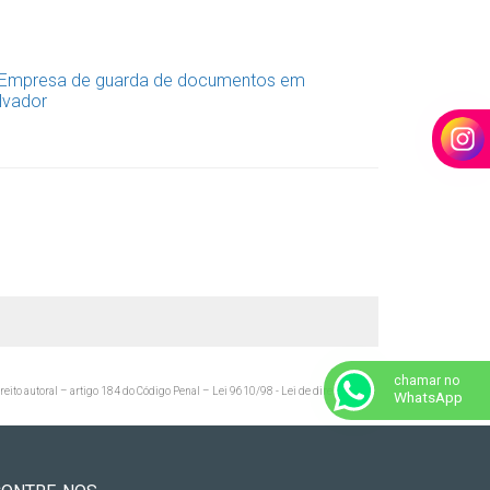
chamar no
ireito autoral – artigo 184 do Código Penal –
Lei 9610/98 - Lei de direitos
WhatsApp