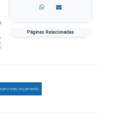
e
Páginas Relacionadas
r
s
e
uero meu orçamento