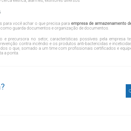
rca elétrica, alarmes, extintores diversos
G
s para você achar o que precisa para
empresa de armazenamento d
lio como guarda documentos e organização de documentos.
 e precursora no setor, características possíveis pela empresa te
venção contra incêndio e os produtos anti-bactericidas e inceticida
dos o que, somado a um time com profissionais certificados e equip
ta a ponta.
a?
Q