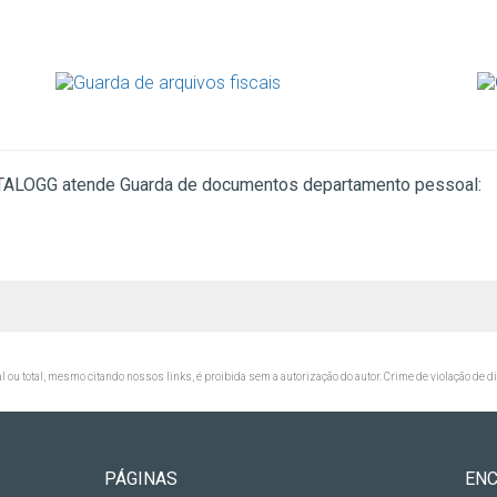
KATALOGG atende Guarda de documentos departamento pessoal:
al ou total, mesmo citando nossos links, é proibida sem a autorização do autor. Crime de violação de d
PÁGINAS
EN