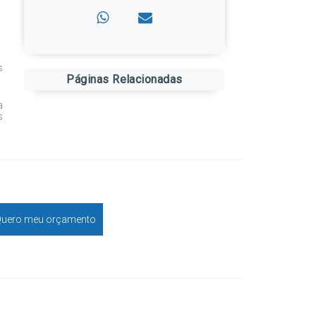
s
Páginas Relacionadas
a
s
uero meu orçamento