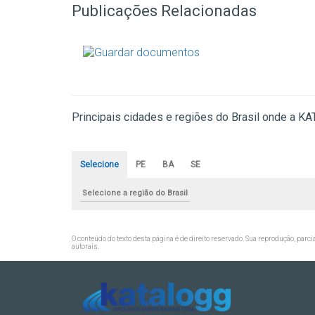
Publicações Relacionadas
Principais cidades e regiões do Brasil onde a 
Selecione
PE
BA
SE
Selecione a região do Brasil
O conteúdo do texto desta página é de direito reservado. Sua reprodução, parci
autorais
.