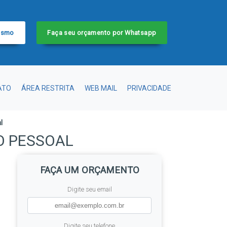
esmo
Faça seu orçamento por Whatsapp
ATO
ÁREA RESTRITA
WEB MAIL
PRIVACIDADE
l
O PESSOAL
FAÇA UM ORÇAMENTO
Digite seu email
Digite seu telefone