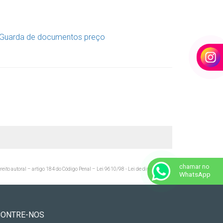
chamar no
ireito autoral – artigo 184 do Código Penal –
Lei 9610/98 - Lei de direitos
WhatsApp
CONTRE-NOS