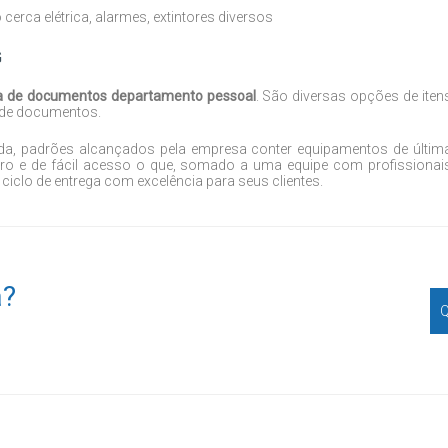
rca elétrica, alarmes, extintores diversos
G
a de documentos departamento pessoal
. São diversas opções de iten
 de documentos.
cada, padrões alcançados pela empresa conter equipamentos de últim
ro e de fácil acesso o que, somado a uma equipe com profissionai
 ciclo de entrega com excelência para seus clientes.
a?
Q