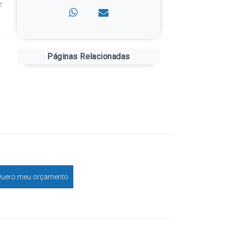
z
.
Páginas Relacionadas
uero meu orçamento