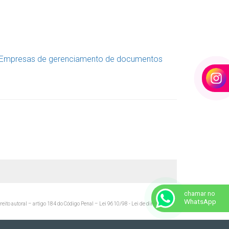
chamar no
WhatsApp
ireito autoral – artigo 184 do Código Penal –
Lei 9610/98 - Lei de direitos