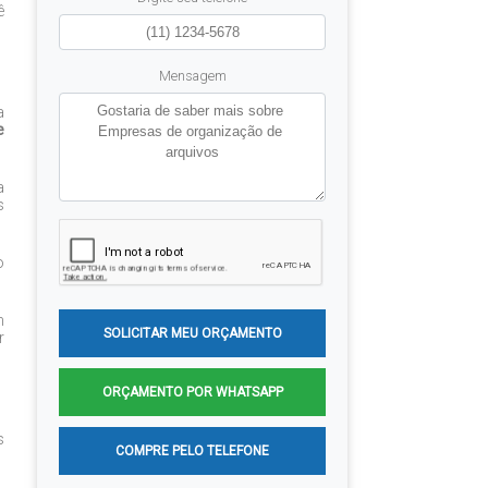
ê
Mensagem
a
e
a
s
o
m
SOLICITAR MEU ORÇAMENTO
r
ORÇAMENTO POR WHATSAPP
s
COMPRE PELO TELEFONE