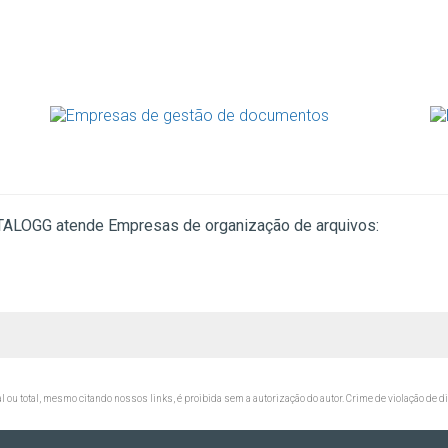
KATALOGG atende Empresas de organização de arquivos:
al ou total, mesmo citando nossos links, é proibida sem a autorização do autor. Crime de violação de d