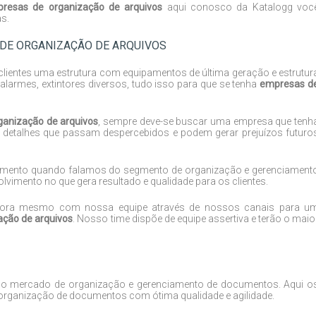
resas de organização de arquivos
aqui conosco da Katalogg voc
s.
DE ORGANIZAÇÃO DE ARQUIVOS
 clientes uma estrutura com equipamentos de última geração e estrutur
larmes, extintores diversos, tudo isso para que se tenha
empresas d
ganização de arquivos
, sempre deve-se buscar uma empresa que tenh
, detalhes que passam despercebidos e podem gerar prejuízos futuro
 segmento quando falamos do segmento de organização e gerenciament
lvimento no que gera resultado e qualidade para os clientes.
 agora mesmo com nossa equipe através de nossos canais para u
ação de arquivos
. Nosso time dispõe de equipe assertiva e terão o maio
no mercado de organização e gerenciamento de documentos. Aqui o
organização de documentos com ótima qualidade e agilidade.