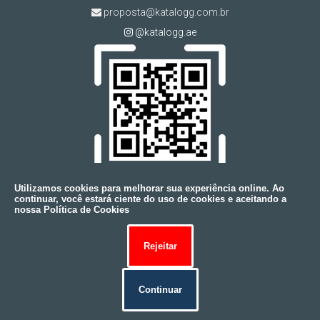
proposta@katalogg.com.br
@katalogg.ae
Utilizamos cookies para melhorar sua experiência online. Ao
continuar, você estará ciente do uso de cookies e aceitando a
nossa Política de Cookies
Copyright © KATALOGG. (Lei 9610 de 19/02/1998)
W3C
Rejeitar
W3C
Continuar