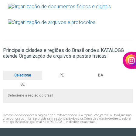
Principais cidades e regiões do Brasil onde a KATALOGG
atende Organização de arquivos e pastas fisicas:
Selecione
PE
BA
SE
Selecione a região do Brasil
O conteúdo do texto desta página é de direito reservado. Sua reprodução, parcial ou total, mesmo
citando nossos links, é proibida sem a autorização do autor. Crime de violação de direito autoral
– artigo 184 do Código Penal –
Lei 9610/98 - Lei de direitos autorais
.